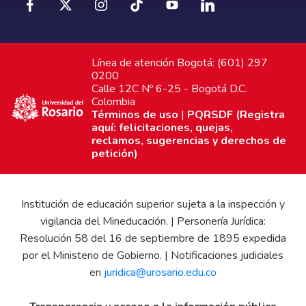
Línea de atención Bogotá: (601) 297
0200
Calle 12C Nº 6-25 - Bogotá D.C.
Colombia
Términos de uso
|
PQRSDF (Registra
aquí: felicitaciones, quejas,
reclamos, sugerencias y derechos de
petición)
Institución de educación superior sujeta a la inspección y
vigilancia del Mineducación. | Personería Jurídica:
Resolución 58 del 16 de septiembre de 1895 expedida
por el Ministerio de Gobierno. | Notificaciones judiciales
en
juridica@urosario.edu.co