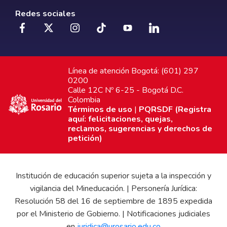
Redes sociales
Línea de atención Bogotá: (601) 297
0200
Calle 12C Nº 6-25 - Bogotá D.C.
Colombia
Términos de uso
|
PQRSDF (Registra
aquí: felicitaciones, quejas,
reclamos, sugerencias y derechos de
petición)
Institución de educación superior sujeta a la inspección y
vigilancia del Mineducación. | Personería Jurídica:
Resolución 58 del 16 de septiembre de 1895 expedida
por el Ministerio de Gobierno. | Notificaciones judiciales
en
juridica@urosario.edu.co