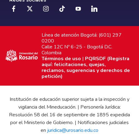
Línea de atención Bogotá: (601) 297
0200
Calle 12C Nº 6-25 - Bogotá D.C.
Colombia
Términos de uso
|
PQRSDF (Registra
aquí: felicitaciones, quejas,
reclamos, sugerencias y derechos de
petición)
Institución de educación superior sujeta a la inspección y
vigilancia del Mineducación. | Personería Jurídica:
Resolución 58 del 16 de septiembre de 1895 expedida
por el Ministerio de Gobierno. | Notificaciones judiciales
en
juridica@urosario.edu.co