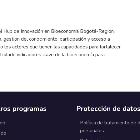
o del Hub de Innovación en Bioeconomía Bogotá-Región,
, gestión del conocimiento, participación y acceso a
o los actores que tienen las capacidades para fortalecer
culado indicadores clave de la bioeconomía para
ros programas
Protección de dato
ado
Política de tratamiento de 
personales
ado