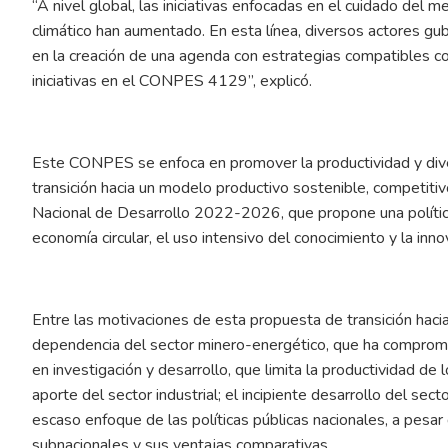
“A nivel global, las iniciativas enfocadas en el cuidado del 
climático han aumentado. En esta línea, diversos actores g
en la creación de una agenda con estrategias compatibles co
iniciativas en el CONPES 4129”, explicó.
Este CONPES se enfoca en promover la productividad y diver
transición hacia un modelo productivo sostenible, competitivo
Nacional de Desarrollo 2022-2026, que propone una política 
economía circular, el uso intensivo del conocimiento y la inno
Entre las motivaciones de esta propuesta de transición hac
dependencia del sector minero-energético, que ha comprometid
en investigación y desarrollo, que limita la productividad d
aporte del sector industrial; el incipiente desarrollo del sec
escaso enfoque de las políticas públicas nacionales, a pesar 
subnacionales y sus ventajas comparativas.