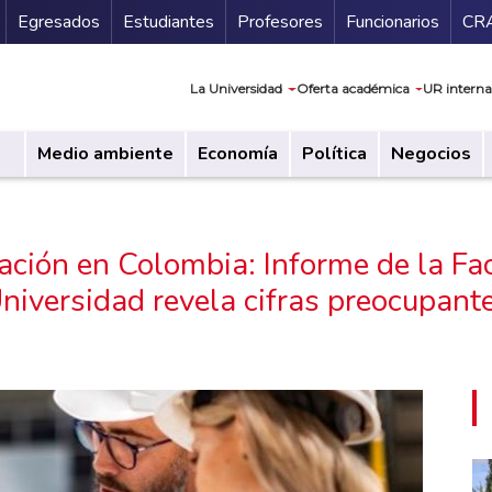
Secundario
Gu
Egresados
Estudiantes
Profesores
Funcionarios
CR
Navegación prin
La Universidad
Oferta académica
UR interna
Medio ambiente
Economía
Política
Negocios
zación en Colombia: Informe de la F
niversidad revela cifras preocupant