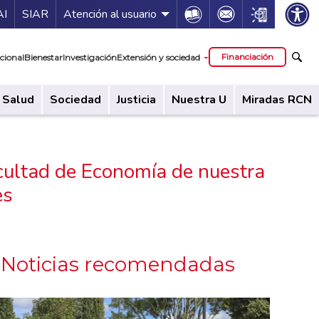
ía de servicios
Icon
Icon
Icon
AI
SIAR
Atención al usuario
cipal
Financiación
cional
Bienestar
Investigación
Extensión y sociedad
Salud
Sociedad
Justicia
Nuestra U
Miradas RCN
acultad de Economía de nuestra
es
Noticias recomendadas