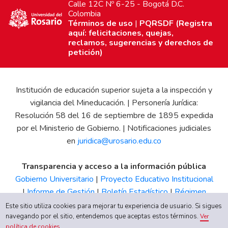
Calle 12C Nº 6-25 - Bogotá D.C.
Colombia
Términos de uso
|
PQRSDF (Registra
aquí: felicitaciones, quejas,
reclamos, sugerencias y derechos de
petición)
Institución de educación superior sujeta a la inspección y
vigilancia del Mineducación. | Personería Jurídica:
Resolución 58 del 16 de septiembre de 1895 expedida
por el Ministerio de Gobierno. | Notificaciones judiciales
en
juridica@urosario.edu.co
Transparencia y acceso a la información pública
Gobierno Universitario
|
Proyecto Educativo Institucional
|
Informe de Gestión
|
Boletín Estadístico
|
Régimen
Tributario
|
Estados Financieros
|
Código de Ética
|
Canal
Este sitio utiliza cookies para mejorar tu experiencia de usuario. Si sigues
de Integridad UR
navegando por el sitio, entendemos que aceptas estos términos.
Ver
política de cookies