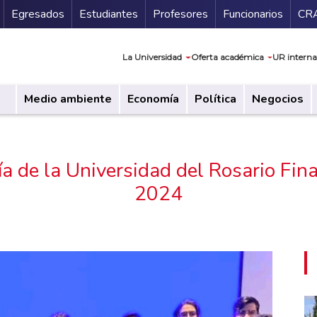
Secundario
Gu
Egresados
Estudiantes
Profesores
Funcionarios
CR
Navegación prin
La Universidad
Oferta académica
UR interna
Medio ambiente
Economía
Política
Negocios
a de la Universidad del Rosario Fin
2024