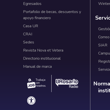
Egresados
Winter
Portafolio de becas, descuentos y
Servi
apoyo financiero
Casa UR
Gestió
CRAI
Correo
Sedes
SIAR
Revista Nova et Vetera
Campus
Directorio institucional
Regist
Manual de marca
Servici
Trabaja
Norm
Normat
con
nosotros.
inst