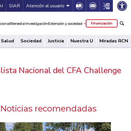
ía de servicios
Icon
Icon
Icon
AI
SIAR
Atención al usuario
cipal
Financiación
cional
Bienestar
Investigación
Extensión y sociedad
Salud
Sociedad
Justicia
Nuestra U
Miradas RCN
alista Nacional del CFA Challenge
Noticias recomendadas