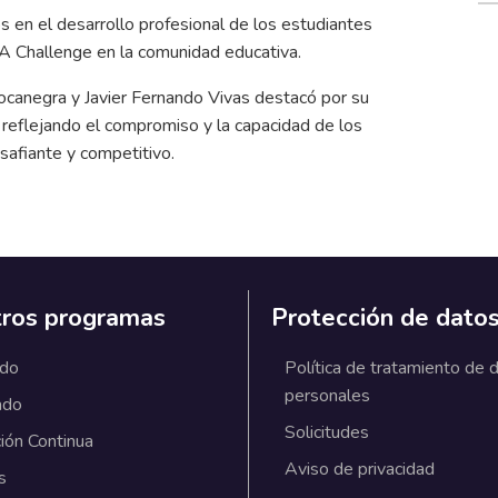
s en el desarrollo profesional de los estudiantes
CFA Challenge en la comunidad educativa.
ocanegra y Javier Fernando Vivas destacó por su
, reflejando el compromiso y la capacidad de los
safiante y competitivo.
ros programas
Protección de dato
ado
Política de tratamiento de 
personales
ado
Solicitudes
ión Continua
Aviso de privacidad
s