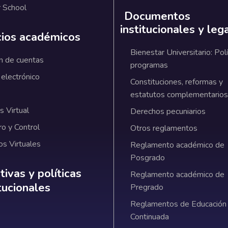
 School
Documentos
institucionales y leg
cios académicos
Bienestar Universitario: Polí
n de cuentas
programas
 electrónico
Constituciones, reformas y
estatutos complementarios
 Virtual
Derechos pecuniarios
ro y Control
Otros reglamentos
os Virtuales
Reglamento académico de
Posgrado
ativas y políticas institucionales
ivas y políticas
Reglamento académico de
itucionales
Pregrado
Reglamentos de Educación
Continuada