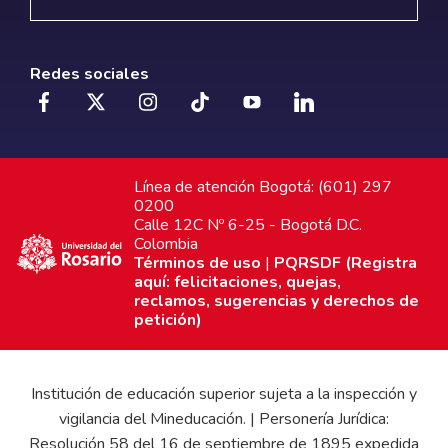
Redes sociales
Línea de atención Bogotá: (601) 297
0200
Calle 12C Nº 6-25 - Bogotá D.C.
Colombia
Términos de uso
|
PQRSDF (Registra
aquí: felicitaciones, quejas,
reclamos, sugerencias y derechos de
petición)
Institución de educación superior sujeta a la inspección y
vigilancia del Mineducación. | Personería Jurídica:
Resolución 58 del 16 de septiembre de 1895 expedida