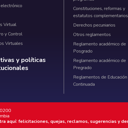
 electrónico
Constituciones, reformas y
estatutos complementarios
 Virtual
Derechos pecuniarios
ro y Control
Otros reglamentos
os Virtuales
Reglamento académico de
Posgrado
ativas y políticas institucionales
ivas y políticas
Reglamento académico de
itucionales
Pregrado
Reglamentos de Educación
Continuada
7 0200
ombia
a aquí: felicitaciones, quejas, reclamos, sugerencias y de