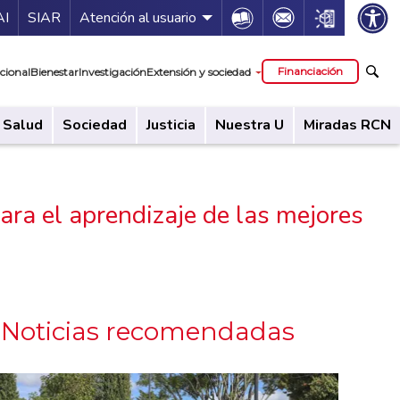
ía de servicios
Icon
Icon
Icon
AI
SIAR
Atención al usuario
cipal
Financiación
cional
Bienestar
Investigación
Extensión y sociedad
Salud
Sociedad
Justicia
Nuestra U
Miradas RCN
ra el aprendizaje de las mejores
Noticias recomendadas