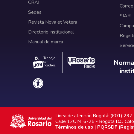
CRAI
Correo
Sedes
SIAR
Revista Nova et Vetera
Campus
Directorio institucional
Regist
Manual de marca
Servici
Trabaja
Norm
Normat
con
nosotros.
inst
Línea de atención Bogotá: (601) 29
Calle 12C Nº 6-25 - Bogotá D.C. Col
Términos de uso
|
PQRSDF (Registr