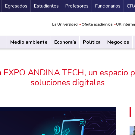
Secundario
Gu
Egresados
Estudiantes
Profesores
Funcionarios
CR
Navegación prin
La Universidad
Oferta académica
UR interna
Medio ambiente
Economía
Política
Negocios
en EXPO ANDINA TECH, un espacio pa
soluciones digitales