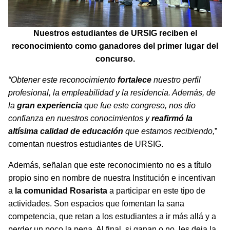
Nuestros estudiantes de URSIG reciben el
reconocimiento como ganadores del primer lugar del
concurso.
“Obtener este reconocimiento
fortalece
nuestro perfil
profesional, la empleabilidad y la residencia. Además, de
la
gran experiencia
que fue este congreso, nos dio
confianza en nuestros conocimientos y
reafirmó la
altísima
calidad de educación
que estamos recibiendo,
”
comentan nuestros estudiantes de URSIG.
Además, señalan que este reconocimiento no es a título
propio sino en nombre de nuestra Institución e incentivan
a
la comunidad Rosarista
a participar en este tipo de
actividades. Son espacios que fomentan la sana
competencia, que retan a los estudiantes a ir más allá y a
perder un poco la pena. Al final, si ganan o no, les deja la