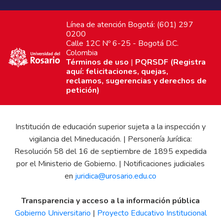
Línea de atención Bogotá: (601) 297
0200
Calle 12C Nº 6-25 - Bogotá D.C.
Colombia
Términos de uso
|
PQRSDF (Registra
aquí: felicitaciones, quejas,
reclamos, sugerencias y derechos de
petición)
Institución de educación superior sujeta a la inspección y
vigilancia del Mineducación. | Personería Jurídica:
Resolución 58 del 16 de septiembre de 1895 expedida
por el Ministerio de Gobierno. | Notificaciones judiciales
en
juridica@urosario.edu.co
Transparencia y acceso a la información pública
Gobierno Universitario
|
Proyecto Educativo Institucional