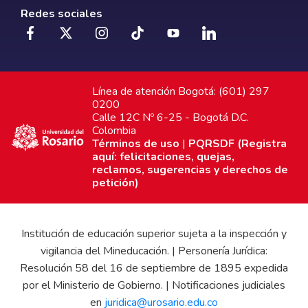
Redes sociales
Línea de atención Bogotá: (601) 297
0200
Calle 12C Nº 6-25 - Bogotá D.C.
Colombia
Términos de uso
|
PQRSDF (Registra
aquí: felicitaciones, quejas,
reclamos, sugerencias y derechos de
petición)
Institución de educación superior sujeta a la inspección y
vigilancia del Mineducación. | Personería Jurídica:
Resolución 58 del 16 de septiembre de 1895 expedida
por el Ministerio de Gobierno. | Notificaciones judiciales
en
juridica@urosario.edu.co