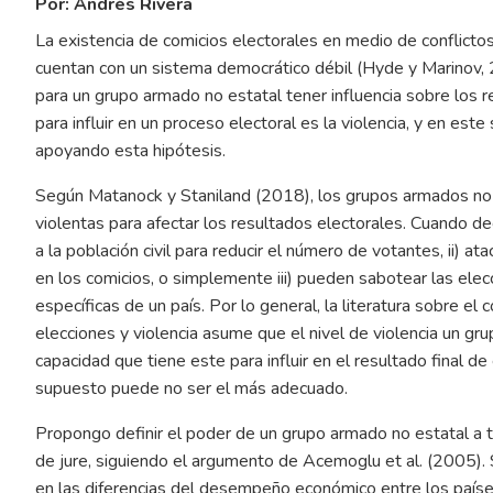
Por: Andrés Rivera
La existencia de comicios electorales en medio de conflict
cuentan con un sistema democrático débil (Hyde y Marinov, 2
para un grupo armado no estatal tener influencia sobre los r
para influir en un proceso electoral es la violencia, y en est
apoyando esta hipótesis.
Según Matanock y Staniland (2018), los grupos armados no 
violentas para afectar los resultados electorales. Cuando dec
a la población civil para reducir el número de votantes, ii) ata
en los comicios, o simplemente iii) pueden sabotear las ele
específicas de un país. Por lo general, la literatura sobre el c
elecciones y violencia asume que el nivel de violencia un gr
capacidad que tiene este para influir en el resultado final 
supuesto puede no ser el más adecuado.
Propongo definir el poder de un grupo armado no estatal a t
de jure, siguiendo el argumento de Acemoglu et al. (2005). S
en las diferencias del desempeño económico entre los paíse