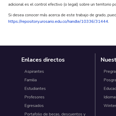
adicional es el control efectivo (o legal) sobre un territorio
Si desea conocer más acerca de este trabajo de grado, pued
https://repository.urosario.edu.co/handle/10336/31444
.
Enlaces directos
Nuest
Aspirantes
Pregr
Familia
Posgr
Estudiantes
Educac
Profesores
Idioma
Egresados
Winter
Portafolio de becas, descuentos y