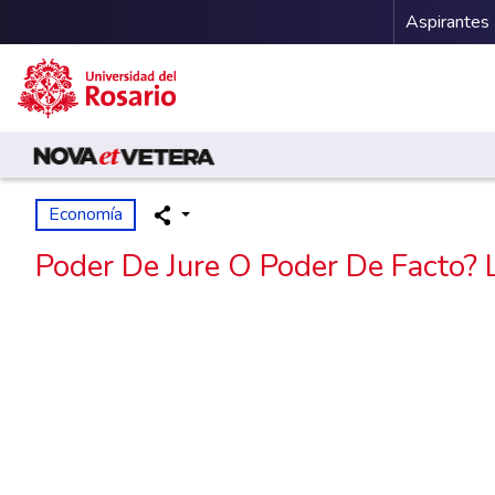
Menu 
Aspirantes
Pasar al contenido principal
Economía
Poder De Jure O Poder De Facto?