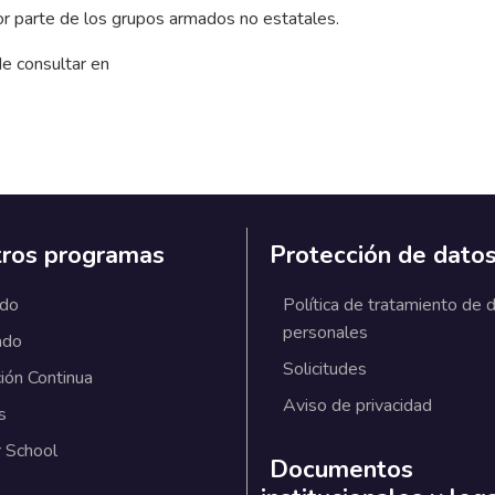
 por parte de los grupos armados no estatales.
e consultar en
ros programas
Protección de dato
ado
Política de tratamiento de 
personales
ado
Solicitudes
ión Continua
Aviso de privacidad
s
 School
Documentos