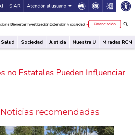
ía de servicios
Icon
Icon
Icon
AI
SIAR
Atención al usuario
cipal
Financiación
cional
Bienestar
Investigación
Extensión y sociedad
Salud
Sociedad
Justicia
Nuestra U
Miradas RCN
 no Estatales Pueden Influenciar
Noticias recomendadas