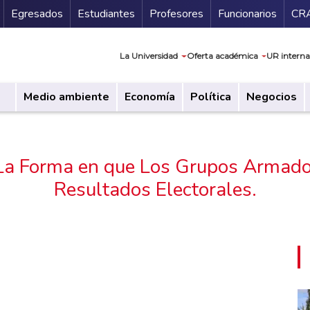
Secundario
Gu
Egresados
Estudiantes
Profesores
Funcionarios
CR
Navegación prin
La Universidad
Oferta académica
UR interna
Medio ambiente
Economía
Política
Negocios
 La Forma en que Los Grupos Armados
Resultados Electorales.