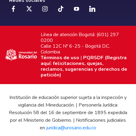
Redes sociales
Línea de atención Bogotá: (601) 297
0200
Calle 12C Nº 6-25 - Bogotá D.C.
Colombia
Términos de uso
|
PQRSDF (Registra
aquí: felicitaciones, quejas,
reclamos, sugerencias y derechos de
petición)
Institución de educación superior sujeta a la inspección y
vigilancia del Mineducación. | Personería Jurídica:
Resolución 58 del 16 de septiembre de 1895 expedida
por el Ministerio de Gobierno. | Notificaciones judiciales
en
juridica@urosario.edu.co