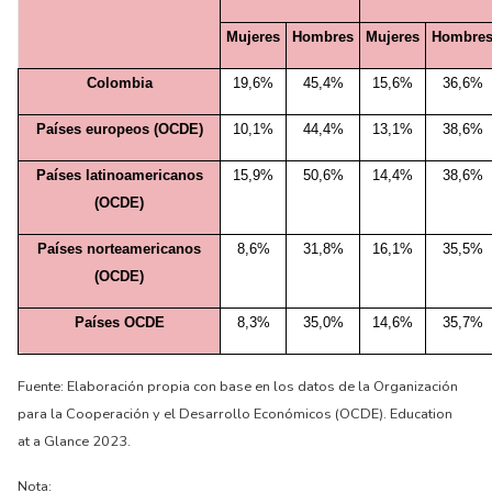
Mujeres
Hombres
Mujeres
Hombre
Colombia
19,6%
45,4%
15,6%
36,6%
Países europeos (OCDE)
10,1%
44,4%
13,1%
38,6%
Países latinoamericanos
15,9%
50,6%
14,4%
38,6%
(OCDE)
Países norteamericanos
8,6%
31,8%
16,1%
35,5%
(OCDE)
Países OCDE
8,3%
35,0%
14,6%
35,7%
Fuente: Elaboración propia con base en los datos de la Organización
para la Cooperación y el Desarrollo Económicos (OCDE). Education
at a Glance 2023.
Nota: