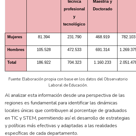
técnica
Maestría y
profesional
Doctorado
y
tecnológico
Mujeres
81.394
231.790
468.919
782.103
Hombres
105.528
472.533
691.314
1.269.37
Total
186.922
704.323
1.160.233
2.051.47
Fuente: Elaboración propia con base en los datos del Observatorio
Laboral de Educación.
Al analizar esta información desde una perspectiva de las
regiones es fundamental para identificar las dinámicas
locales únicas que contribuyen al porcentaje de graduados
en TIC y STEM, permitiendo así el desarrollo de estrategias
y políticas más efectivas y adaptadas a las realidades
específicas de cada departamento.