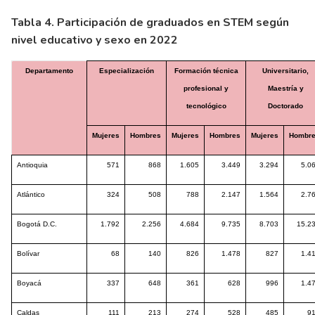
Tabla 4. Participación de graduados en STEM según
nivel educativo y sexo en 2022
Departamento
Especialización
Formación técnica
Universitario,
profesional y
Maestría y
tecnológico
Doctorado
Mujeres
Hombres
Mujeres
Hombres
Mujeres
Hombr
Antioquia
571
868
1.605
3.449
3.294
5.0
Atlántico
324
508
788
2.147
1.564
2.7
Bogotá D.C.
1.792
2.256
4.684
9.735
8.703
15.2
Bolívar
68
140
826
1.478
827
1.4
Boyacá
337
648
361
628
996
1.4
Caldas
111
213
274
528
485
9