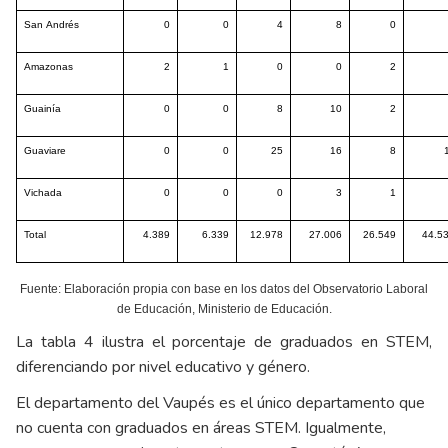
San Andrés
0
0
4
8
0
Amazonas
2
1
0
0
2
Guainía
0
0
8
10
2
Guaviare
0
0
25
16
8
Vichada
0
0
0
3
1
Total
4.389
6.339
12.978
27.006
26.549
44.5
Fuente: Elaboración propia con base en los datos del Observatorio Laboral
de Educación, Ministerio de Educación.
La tabla 4 ilustra el porcentaje de graduados en STEM,
diferenciando por nivel educativo y género.
El departamento del Vaupés es el único departamento que
no cuenta con graduados en áreas STEM. Igualmente,