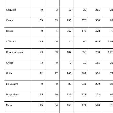
Caquetá
0
3
13
20
261
2
Cauca
55
83
230
370
500
8
Cesar
0
1
267
477
473
7
Córdoba
15
56
26
60
625
1.0
Cundinamarca
29
39
187
553
758
1.2
Chocó
3
0
9
19
161
2
Huila
12
17
260
499
384
7
La Guajira
0
0
89
241
220
3
Magdalena
15
46
137
273
293
6
Meta
15
34
165
174
548
7