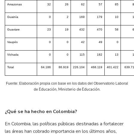
Amazonas
32
26
62
57
85
Guainía
0
2
169
179
10
Guaviare
23
19
432
470
58
Vaupés
0
0
42
49
0
Vichada
0
0
115
182
13
Total
64.186
86.919
226.104
468.119
401.422
639.7
Fuente: Elaboración propia con base en los datos del Observatorio Laboral
Educación, Ministerio de Educación.
de
¿Qué se ha hecho en Colombia?
En Colombia, las políticas públicas destinadas a fortalecer
las áreas han cobrado importancia en los últimos años,