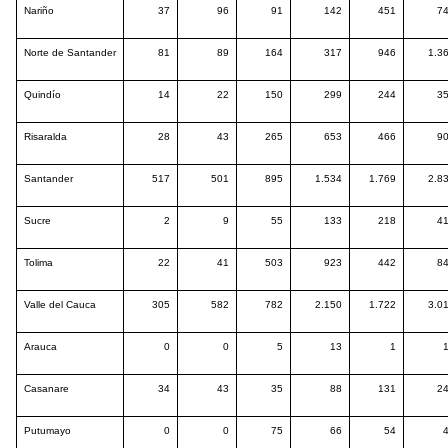
Nariño
37
96
91
142
451
7
Norte de Santander
81
89
164
317
946
1.3
Quindío
14
22
150
299
244
3
Risaralda
28
43
265
653
466
9
Santander
517
501
895
1.534
1.769
2.8
Sucre
2
9
55
133
218
4
Tolima
22
41
503
923
442
8
Valle del Cauca
305
582
782
2.150
1.722
3.0
Arauca
0
0
5
13
1
Casanare
34
43
35
88
131
2
Putumayo
0
0
75
66
54