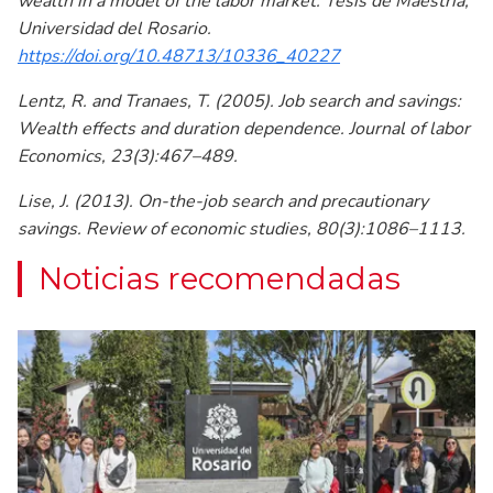
wealth in a model of the labor market. Tesis de Maestría,
Universidad del Rosario.
https://doi.org/10.48713/10336_40227
Lentz, R. and Tranaes, T. (2005). Job search and savings:
Wealth effects and duration dependence. Journal of labor
Economics, 23(3):467–489.
Lise, J. (2013). On-the-job search and precautionary
savings. Review of economic studies, 80(3):1086–1113.
Noticias recomendadas