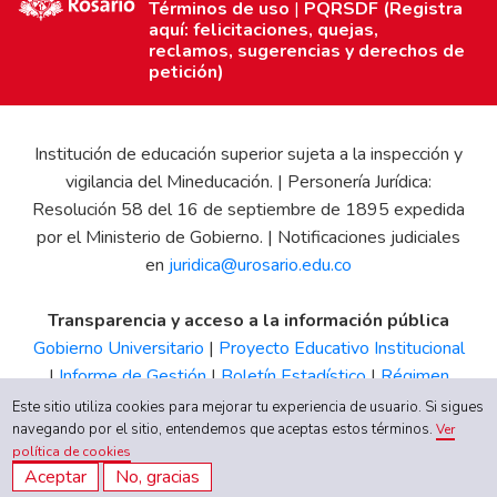
Términos de uso
|
PQRSDF (Registra
aquí: felicitaciones, quejas,
reclamos, sugerencias y derechos de
petición)
Institución de educación superior sujeta a la inspección y
vigilancia del Mineducación. | Personería Jurídica:
Resolución 58 del 16 de septiembre de 1895 expedida
por el Ministerio de Gobierno. | Notificaciones judiciales
en
juridica@urosario.edu.co
Transparencia y acceso a la información pública
Gobierno Universitario
|
Proyecto Educativo Institucional
|
Informe de Gestión
|
Boletín Estadístico
|
Régimen
Tributario
|
Estados Financieros
|
Código de Ética
|
Canal
Este sitio utiliza cookies para mejorar tu experiencia de usuario. Si sigues
de Integridad UR
navegando por el sitio, entendemos que aceptas estos términos.
Ver
política de cookies
Aceptar
No, gracias