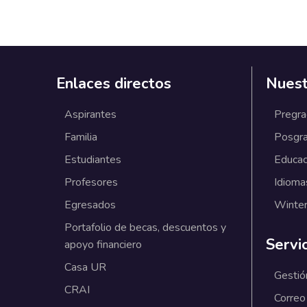
Enlaces directos
Nuest
Aspirantes
Pregr
Familia
Posgr
Estudiantes
Educac
Profesores
Idioma
Egresados
Winter
Portafolio de becas, descuentos y
Servi
apoyo financiero
Casa UR
Gestió
CRAI
Correo