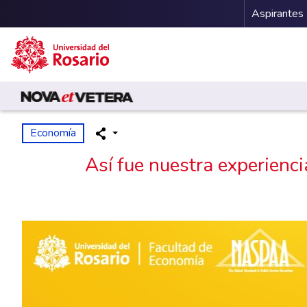
Menu 
Aspirantes
Pasar al contenido principal
Economía
Así fue nuestra experien