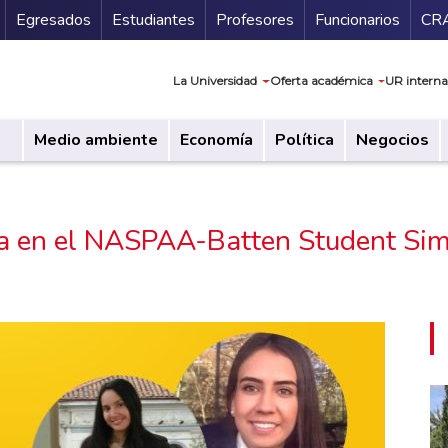
Secundario
Gu
Egresados
Estudiantes
Profesores
Funcionarios
CR
Navegación prin
La Universidad
Oferta académica
UR interna
Medio ambiente
Economía
Política
Negocios
cia en el NASPAA-Batten Student Si