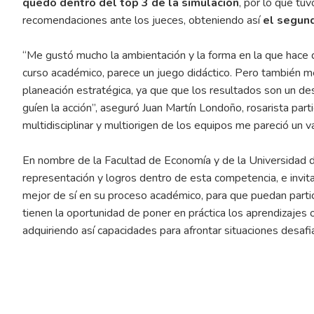
quedó dentro del top 3 de la simulación
, por lo que tu
recomendaciones ante los jueces, obteniendo así
el segun
“Me gustó mucho la ambientación y la forma en la que hace 
curso académico, parece un juego didáctico. Pero también me
planeación estratégica, ya que que los resultados son un des
guíen la acción”, aseguró Juan Martín Londoño, rosarista par
multidisciplinar y multiorigen de los equipos me pareció un v
En nombre de la Facultad de Economía y de la Universidad 
representación y logros dentro de esta competencia, e invi
mejor de sí en su proceso académico, para que puedan partic
tienen la oportunidad de poner en práctica los aprendizajes o
adquiriendo así capacidades para afrontar situaciones desafi