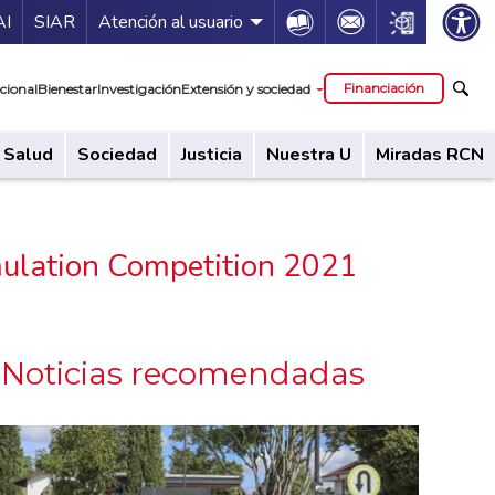
ía de servicios
Icon
Icon
Icon
AI
SIAR
Atención al usuario
cipal
Financiación
cional
Bienestar
Investigación
Extensión y sociedad
Salud
Sociedad
Justicia
Nuestra U
Miradas RCN
mulation Competition 2021
Noticias recomendadas