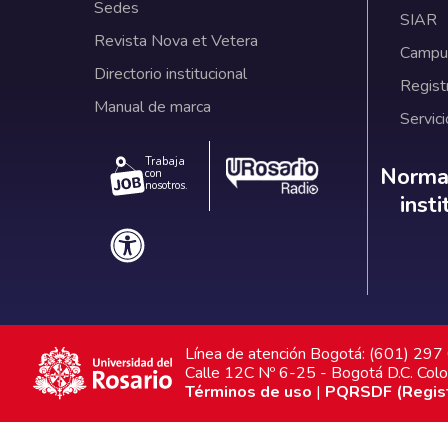
Sedes
SIAR
Revista Nova et Vetera
Campus
Directorio institucional
Regist
Manual de marca
Servici
Trabaja
Norm
Normat
con
nosotros.
inst
Línea de atención Bogotá: (601) 29
Calle 12C Nº 6-25 - Bogotá D.C. Col
Términos de uso
|
PQRSDF (Registr