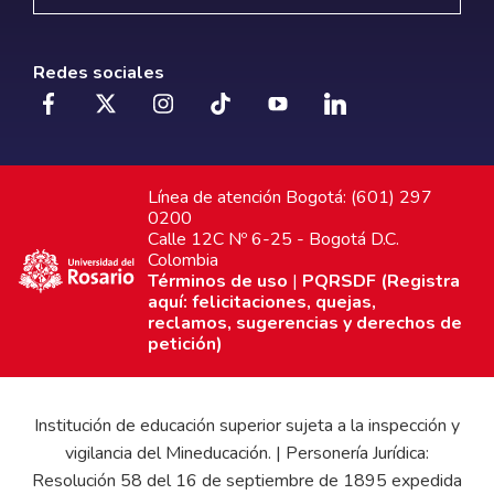
Redes sociales
Línea de atención Bogotá: (601) 297
0200
Calle 12C Nº 6-25 - Bogotá D.C.
Colombia
Términos de uso
|
PQRSDF (Registra
aquí: felicitaciones, quejas,
reclamos, sugerencias y derechos de
petición)
Institución de educación superior sujeta a la inspección y
vigilancia del Mineducación. | Personería Jurídica:
Resolución 58 del 16 de septiembre de 1895 expedida