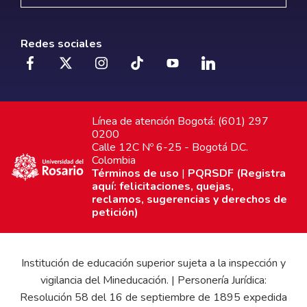
Redes sociales
Línea de atención Bogotá: (601) 297
0200
Calle 12C Nº 6-25 - Bogotá D.C.
Colombia
Términos de uso
|
PQRSDF (Registra
aquí: felicitaciones, quejas,
reclamos, sugerencias y derechos de
petición)
Institución de educación superior sujeta a la inspección y
vigilancia del Mineducación. | Personería Jurídica:
Resolución 58 del 16 de septiembre de 1895 expedida