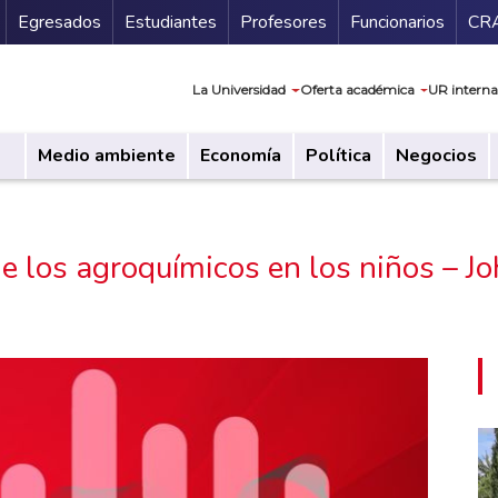
Secundario
Gu
Egresados
Estudiantes
Profesores
Funcionarios
CR
Navegación prin
La Universidad
Oferta académica
UR interna
Medio ambiente
Economía
Política
Negocios
de los agroquímicos en los niños – J