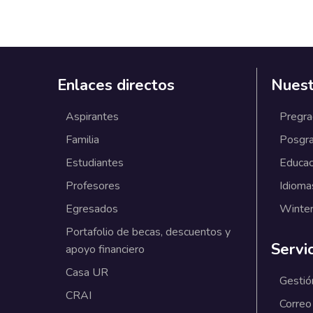
Enlaces directos
Nuest
Aspirantes
Pregr
Familia
Posgr
Estudiantes
Educac
Profesores
Idioma
Egresados
Winter
Portafolio de becas, descuentos y
Servi
apoyo financiero
Casa UR
Gestió
CRAI
Correo