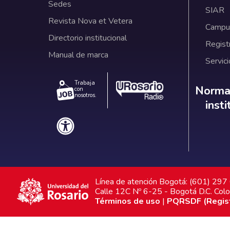
Sedes
SIAR
Revista Nova et Vetera
Campus
Directorio institucional
Regist
Manual de marca
Servici
Trabaja
Norm
Normat
con
nosotros.
inst
Línea de atención Bogotá: (601) 29
Calle 12C Nº 6-25 - Bogotá D.C. Col
Términos de uso
|
PQRSDF (Registr