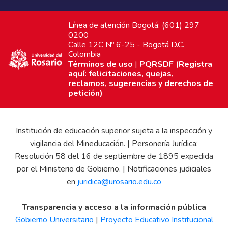
Línea de atención Bogotá: (601) 297
0200
Calle 12C Nº 6-25 - Bogotá D.C.
Colombia
Términos de uso
|
PQRSDF (Registra
aquí: felicitaciones, quejas,
reclamos, sugerencias y derechos de
petición)
Institución de educación superior sujeta a la inspección y
vigilancia del Mineducación. | Personería Jurídica:
Resolución 58 del 16 de septiembre de 1895 expedida
por el Ministerio de Gobierno. | Notificaciones judiciales
en
juridica@urosario.edu.co
Transparencia y acceso a la información pública
Gobierno Universitario
|
Proyecto Educativo Institucional