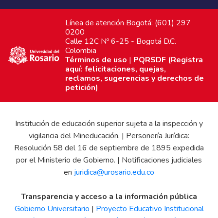
Línea de atención Bogotá: (601) 297
0200
Calle 12C Nº 6-25 - Bogotá D.C.
Colombia
Términos de uso
|
PQRSDF (Registra
aquí: felicitaciones, quejas,
reclamos, sugerencias y derechos de
petición)
Institución de educación superior sujeta a la inspección y
vigilancia del Mineducación. | Personería Jurídica:
Resolución 58 del 16 de septiembre de 1895 expedida
por el Ministerio de Gobierno. | Notificaciones judiciales
en
juridica@urosario.edu.co
Transparencia y acceso a la información pública
Gobierno Universitario
|
Proyecto Educativo Institucional