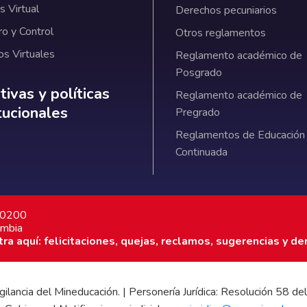
 Virtual
Derechos pecuniarios
ro y Control
Otros reglamentos
os Virtuales
Reglamento académico de
Posgrado
ativas y políticas institucionales
ivas y políticas
Reglamento académico de
itucionales
Pregrado
Reglamentos de Educación
Continuada
7 0200
ombia
a aquí: felicitaciones, quejas, reclamos, sugerencias y de
 vigilancia del Mineducación. | Personería Jurídica: Resolución 58