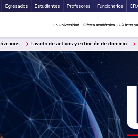
Secundario
Gu
Egresados
Estudiantes
Profesores
Funcionarios
CR
Navegación prin
La Universidad
Oferta académica
UR interna
ózcanos
Lavado de activos y extinción de dominio