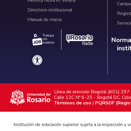
Revista Nova et Vetera
Campus
Directorio institucional
Regist
Manual de marca
Servici
Trabaja
Norm
Normat
con
nosotros.
inst
Línea de atención Bogotá: (601) 29
Calle 12C Nº 6-25 - Bogotá D.C. Col
Términos de uso
|
PQRSDF (Registr
Institución de educación superior sujeta a la inspección y