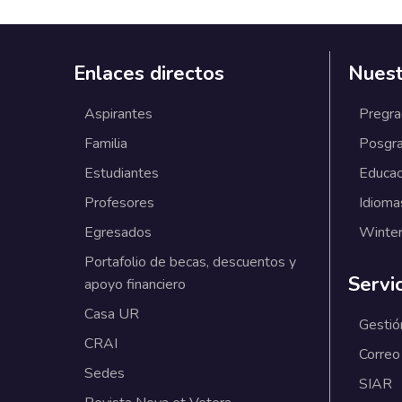
Enlaces directos
Nuest
Aspirantes
Pregr
Familia
Posgr
Estudiantes
Educac
Profesores
Idioma
Egresados
Winter
Portafolio de becas, descuentos y
Servi
apoyo financiero
Casa UR
Gestió
CRAI
Correo
Sedes
SIAR