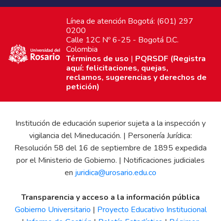
Línea de atención Bogotá: (601) 297
0200
Calle 12C Nº 6-25 - Bogotá D.C.
Colombia
Términos de uso
|
PQRSDF (Registra
aquí: felicitaciones, quejas,
reclamos, sugerencias y derechos de
petición)
Institución de educación superior sujeta a la inspección y
vigilancia del Mineducación. | Personería Jurídica:
Resolución 58 del 16 de septiembre de 1895 expedida
por el Ministerio de Gobierno. | Notificaciones judiciales
en
juridica@urosario.edu.co
Transparencia y acceso a la información pública
Gobierno Universitario
|
Proyecto Educativo Institucional