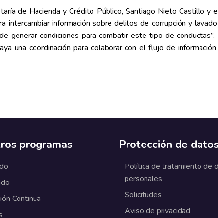
cretaría de Hacienda y Crédito Público, Santiago Nieto Castillo 
ra intercambiar información sobre delitos de corrupción y lavado
e generar condiciones para combatir este tipo de conductas”. 
 una coordinación para colaborar con el flujo de información 
ros programas
Protección de dato
ado
Política de tratamiento de 
personales
ado
Solicitudes
ión Continua
Aviso de privacidad
s