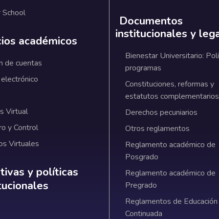
 School
Documentos
institucionales y leg
cios académicos
Bienestar Universitario: Polí
n de cuentas
programas
 electrónico
Constituciones, reformas y
estatutos complementarios
 Virtual
Derechos pecuniarios
ro y Control
Otros reglamentos
os Virtuales
Reglamento académico de
Posgrado
ativas y políticas institucionales
ivas y políticas
Reglamento académico de
itucionales
Pregrado
Reglamentos de Educación
Continuada