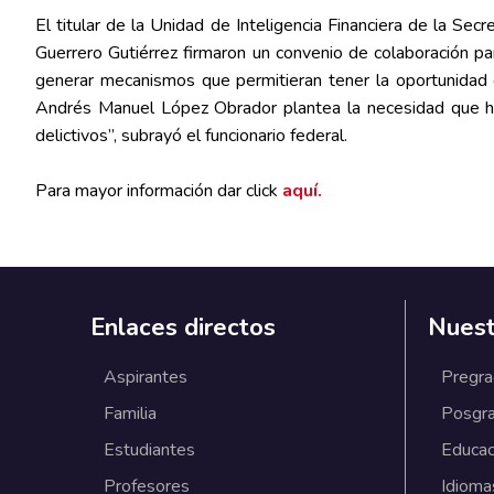
El titular de la Unidad de Inteligencia Financiera de la Se
Guerrero Gutiérrez firmaron un convenio de colaboración pa
generar mecanismos que permitieran tener la oportunidad d
Andrés Manuel López Obrador plantea la necesidad que haya
delictivos”, subrayó el funcionario federal.
Para mayor información dar click
aquí.
Enlaces directos
Nuest
Aspirantes
Pregr
Familia
Posgr
Estudiantes
Educac
Profesores
Idioma