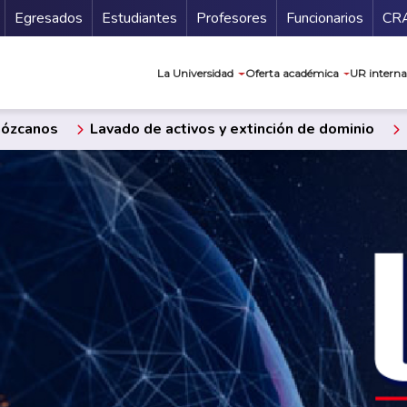
Secundario
Gu
Egresados
Estudiantes
Profesores
Funcionarios
CR
Navegación prin
La Universidad
Oferta académica
UR interna
ózcanos
Lavado de activos y extinción de dominio