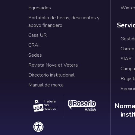
Egresados
Winter
Portafolio de becas, descuentos y
Servi
apoyo financiero
Casa UR
Gestió
CRAI
Correo
Sedes
SIAR
Revista Nova et Vetera
Campus
Directorio institucional
Regist
Manual de marca
Servici
Trabaja
Norm
Normat
con
nosotros.
inst