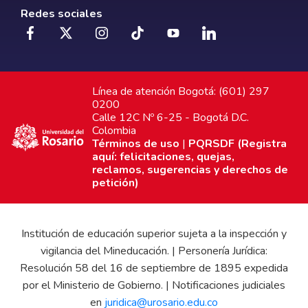
Redes sociales
Línea de atención Bogotá: (601) 297
0200
Calle 12C Nº 6-25 - Bogotá D.C.
Colombia
Términos de uso
|
PQRSDF (Registra
aquí: felicitaciones, quejas,
reclamos, sugerencias y derechos de
petición)
Institución de educación superior sujeta a la inspección y
vigilancia del Mineducación. | Personería Jurídica:
Resolución 58 del 16 de septiembre de 1895 expedida
por el Ministerio de Gobierno. | Notificaciones judiciales
en
juridica@urosario.edu.co