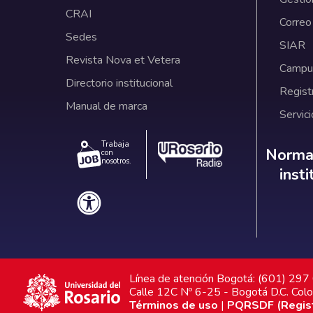
CRAI
Correo
Sedes
SIAR
Revista Nova et Vetera
Campus
Directorio institucional
Regist
Manual de marca
Servici
Trabaja
Norm
Normat
con
nosotros.
inst
Línea de atención Bogotá: (601) 29
Calle 12C Nº 6-25 - Bogotá D.C. Col
Términos de uso
|
PQRSDF (Registr