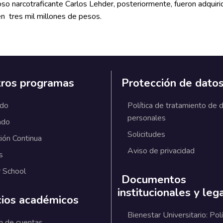
oso narcotraficante Carlos Lehder, posteriormente, fueron adquir
n tres mil millones de pesos.
ros programas
Protección de dato
ado
Política de tratamiento de 
personales
ado
Solicitudes
ión Continua
Aviso de privacidad
s
 School
Documentos
institucionales y leg
cios académicos
Bienestar Universitario: Polí
n de cuentas