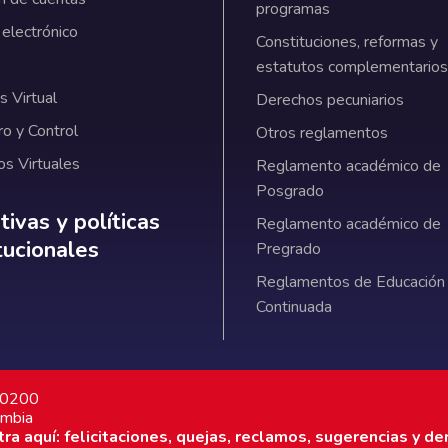
programas
 electrónico
Constituciones, reformas y
estatutos complementarios
 Virtual
Derechos pecuniarios
ro y Control
Otros reglamentos
os Virtuales
Reglamento académico de
Posgrado
ativas y políticas institucionales
ivas y políticas
Reglamento académico de
itucionales
Pregrado
Reglamentos de Educación
Continuada
7 0200
ombia
a aquí: felicitaciones, quejas, reclamos, sugerencias y de