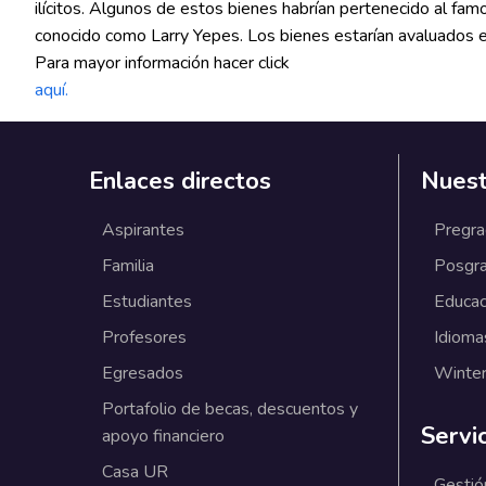
ilícitos. Algunos de estos bienes habrían pertenecido al fam
conocido como Larry Yepes. Los bienes estarían avaluados e
Para mayor información hacer click
aquí.
Enlaces directos
Nuest
Aspirantes
Pregr
Familia
Posgr
Estudiantes
Educac
Profesores
Idioma
Egresados
Winter
Portafolio de becas, descuentos y
Servi
apoyo financiero
Casa UR
Gestió