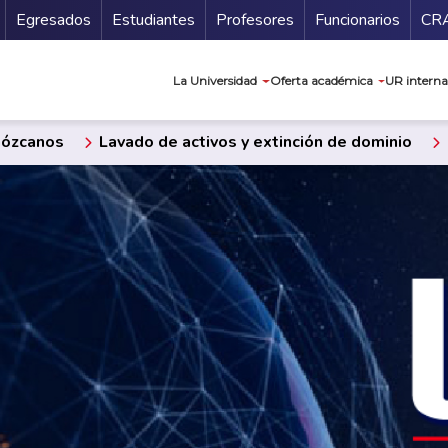
Secundario
Gu
Egresados
Estudiantes
Profesores
Funcionarios
CR
Navegación prin
La Universidad
Oferta académica
UR interna
ózcanos
Lavado de activos y extinción de dominio