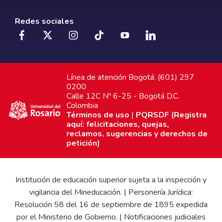
Redes sociales
Línea de atención Bogotá: (601) 297
0200
Calle 12C Nº 6-25 - Bogotá D.C.
Colombia
Términos de uso
|
PQRSDF (Registra
aquí: felicitaciones, quejas,
reclamos, sugerencias y derechos de
petición)
Institución de educación superior sujeta a la inspección y
vigilancia del Mineducación. | Personería Jurídica:
Resolución 58 del 16 de septiembre de 1895 expedida
por el Ministerio de Gobierno. | Notificaciones judiciales