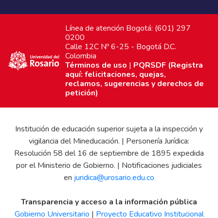
Línea de atención Bogotá: (601) 297
0200
Calle 12C Nº 6-25 - Bogotá D.C.
Colombia
Términos de uso
|
PQRSDF (Registra
aquí: felicitaciones, quejas,
reclamos, sugerencias y derechos de
petición)
Institución de educación superior sujeta a la inspección y
vigilancia del Mineducación. | Personería Jurídica:
Resolución 58 del 16 de septiembre de 1895 expedida
por el Ministerio de Gobierno. | Notificaciones judiciales
en
juridica@urosario.edu.co
Transparencia y acceso a la información pública
Gobierno Universitario
|
Proyecto Educativo Institucional