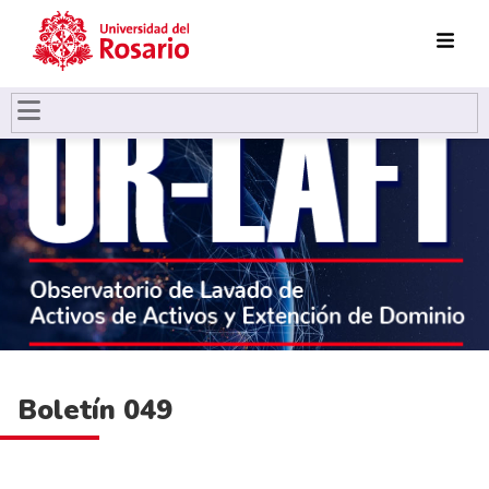
Pasar al contenido principal
Boletín 049