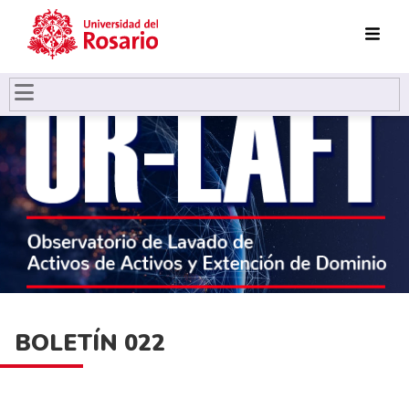
Pasar al contenido principal
BOLETÍN 022