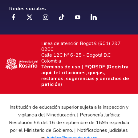
Redes sociales
Línea de atención Bogotá: (601) 297
0200
Calle 12C Nº 6-25 - Bogotá D.C.
Colombia
Términos de uso
|
PQRSDF (Registra
aquí: felicitaciones, quejas,
reclamos, sugerencias y derechos de
petición)
Institución de educación superior sujeta a la inspección y
vigilancia del Mineducación. | Personería Jurídica:
Resolución 58 del 16 de septiembre de 1895 expedida
por el Ministerio de Gobierno. | Notificaciones judiciales
en
juridica@urosario.edu.co