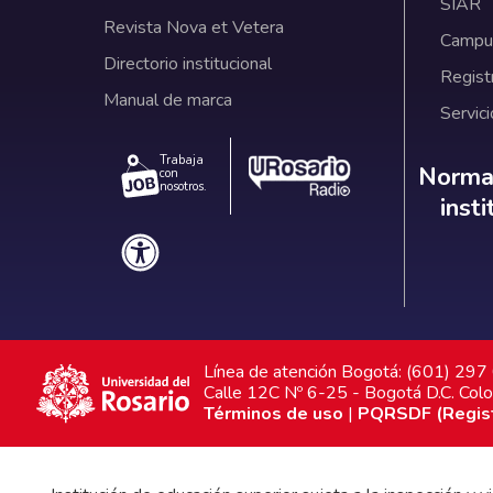
SIAR
Revista Nova et Vetera
Campus
Directorio institucional
Regist
Manual de marca
Servici
Trabaja
Norm
Normat
con
nosotros.
inst
Línea de atención Bogotá: (601) 29
Calle 12C Nº 6-25 - Bogotá D.C. Col
Términos de uso
|
PQRSDF (Registr