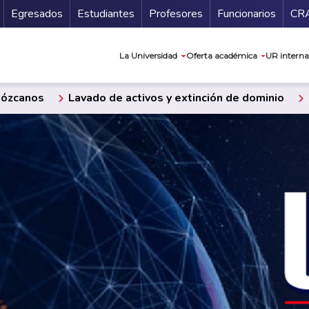
Secundario
Gu
Egresados
Estudiantes
Profesores
Funcionarios
CR
Navegación prin
La Universidad
Oferta académica
UR interna
ózcanos
Lavado de activos y extinción de dominio