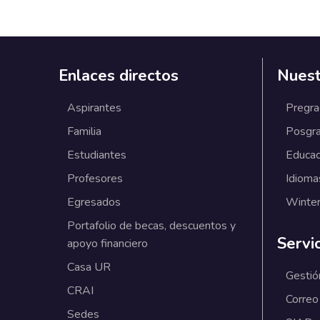
Enlaces directos
Nuest
Aspirantes
Pregr
Familia
Posgr
Estudiantes
Educac
Profesores
Idioma
Egresados
Winter
Portafolio de becas, descuentos y
Servi
apoyo financiero
Casa UR
Gestió
CRAI
Correo
Sedes