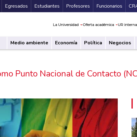
Secundario
Gu
Egresados
Estudiantes
Profesores
Funcionarios
CR
Navegación prin
La Universidad
Oferta académica
UR interna
Medio ambiente
Economía
Política
Negocios
omo Punto Nacional de Contacto (NC