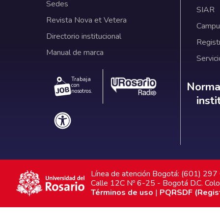
Sedes
SIAR
Revista Nova et Vetera
Campus
Directorio institucional
Regist
Manual de marca
Servici
Trabaja
Norm
Normat
con
nosotros.
inst
Línea de atención Bogotá: (601) 29
Calle 12C Nº 6-25 - Bogotá D.C. Col
Términos de uso
|
PQRSDF (Registr