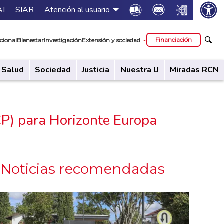
ía de servicios
Icon
Icon
Icon
AI
SIAR
Atención al usuario
cipal
Financiación
cional
Bienestar
Investigación
Extensión y sociedad
Salud
Sociedad
Justicia
Nuestra U
Miradas RCN
P) para Horizonte Europa
Noticias recomendadas