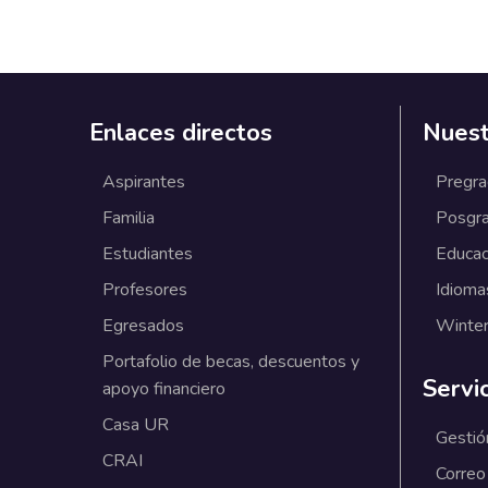
Enlaces directos
Nuest
Aspirantes
Pregr
Familia
Posgr
Estudiantes
Educac
Profesores
Idioma
Egresados
Winter
Portafolio de becas, descuentos y
Servi
apoyo financiero
Casa UR
Gestió
CRAI
Correo