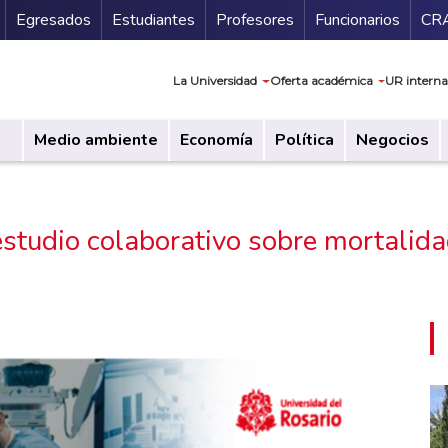
Secundario
Gu
Egresados
Estudiantes
Profesores
Funcionarios
CR
Navegación prin
La Universidad
Oferta académica
UR interna
Medio ambiente
Economía
Política
Negocios
 estudio colaborativo sobre mortalid