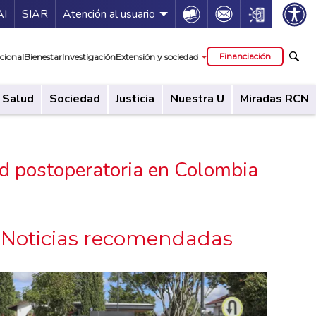
ía de servicios
Icon
Icon
Icon
AI
SIAR
Atención al usuario
cipal
Financiación
cional
Bienestar
Investigación
Extensión y sociedad
Salud
Sociedad
Justicia
Nuestra U
Miradas RCN
ad postoperatoria en Colombia
Noticias recomendadas