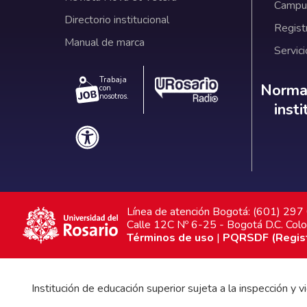
Campus
Directorio institucional
Regist
Manual de marca
Servici
Trabaja
Norm
Normat
con
nosotros.
inst
Línea de atención Bogotá: (601) 29
Calle 12C Nº 6-25 - Bogotá D.C. Col
Términos de uso
|
PQRSDF (Registr
Institución de educación superior sujeta a la inspección y