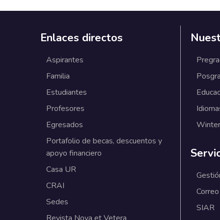
Enlaces directos
Nuest
Aspirantes
Pregr
Familia
Posgr
Estudiantes
Educac
Profesores
Idioma
Egresados
Winter
Portafolio de becas, descuentos y
Servi
apoyo financiero
Casa UR
Gestió
CRAI
Correo
Sedes
SIAR
Revista Nova et Vetera