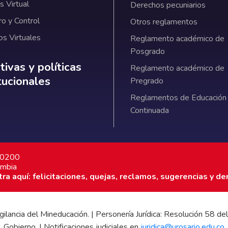
 Virtual
Derechos pecuniarios
ro y Control
Otros reglamentos
os Virtuales
Reglamento académico de
Posgrado
ativas y políticas institucionales
ivas y políticas
Reglamento académico de
itucionales
Pregrado
Reglamentos de Educación
Continuada
7 0200
ombia
a aquí: felicitaciones, quejas, reclamos, sugerencias y de
 vigilancia del Mineducación. | Personería Jurídica: Resolución 58
Gobierno. | Notificaciones judiciales en
juridica@urosario.edu.co