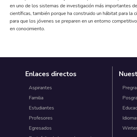
en uno de los sistemas de investigación más importantes del
científicas, también porque ha construido un hábitat para la 
para que los jóvenes se preparen en un entorno competitivo
en conocimiento.
Enlaces directos
Nuest
Aspirantes
Pregr
Familia
Posgr
Estudiantes
Educac
Profesores
Idioma
Egresados
Winter