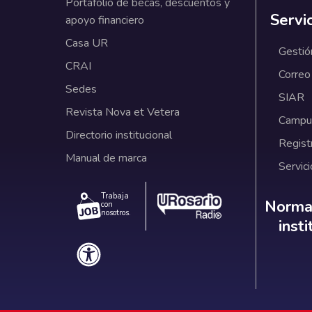
Portafolio de becas, descuentos y
Servi
apoyo financiero
Casa UR
Gestió
CRAI
Correo
Sedes
SIAR
Revista Nova et Vetera
Campus
Directorio institucional
Regist
Manual de marca
Servici
Trabaja
Norm
Normat
con
nosotros.
inst