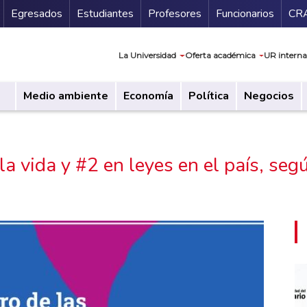
Secundario
Gu
Egresados
Estudiantes
Profesores
Funcionarios
CR
Navegación prin
La Universidad
Oferta académica
UR interna
Medio ambiente
Economía
Política
Negocios
la vida y #2 en leyes en el país, se