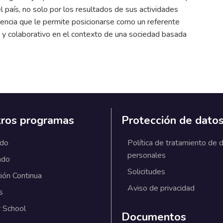
 país, no solo por los resultados de sus actividades
ciencia que le permite posicionarse como un referente
 y colaborativo en el contexto de una sociedad basada
ros programas
Protección de dato
ado
Política de tratamiento de 
personales
ado
Solicitudes
ión Continua
Aviso de privacidad
s
 School
Documentos