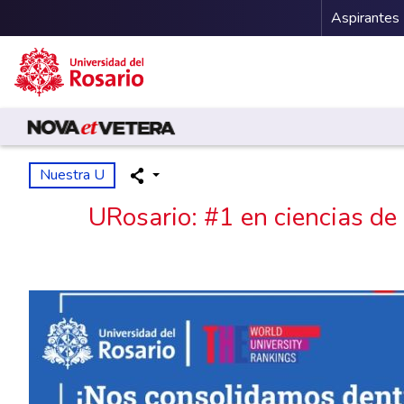
Menu 
Aspirantes
Pasar al contenido principal
Nuestra U
URosario: #1 en ciencias de 