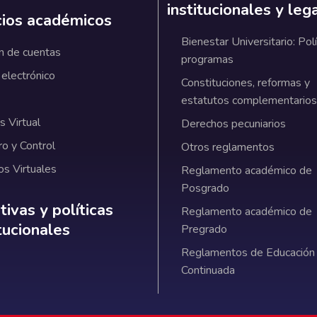
institucionales y leg
cios académicos
Bienestar Universitario: Polí
n de cuentas
programas
 electrónico
Constituciones, reformas y
estatutos complementarios
 Virtual
Derechos pecuniarios
ro y Control
Otros reglamentos
os Virtuales
Reglamento académico de
Posgrado
ativas y políticas institucionales
ivas y políticas
Reglamento académico de
itucionales
Pregrado
Reglamentos de Educación
Continuada