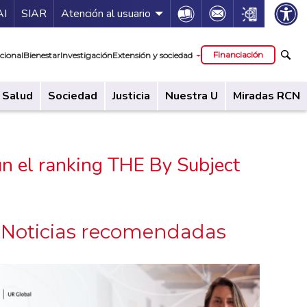
ía de servicios
Icon
Icon
Icon
AI
SIAR
Atención al usuario
cipal
Financiación
cional
Bienestar
Investigación
Extensión y sociedad
Salud
Sociedad
Justicia
Nuestra U
Miradas RCN
gún el ranking THE By Subject
Noticias recomendadas