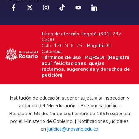
Línea de atención Bogotá: (601) 297
0200
Calle 12C Nº 6-25 - Bogotá D.C.
Colombia
Términos de uso
|
PQRSDF (Registra
aquí: felicitaciones, quejas,
reclamos, sugerencias y derechos de
petición)
Institución de educación superior sujeta a la inspección y
vigilancia del Mineducación. | Personería Jurídica:
Resolución 58 del 16 de septiembre de 1895 expedida
por el Ministerio de Gobierno. | Notificaciones judiciales
en
juridica@urosario.edu.co