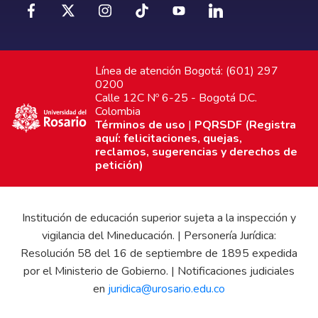
Línea de atención Bogotá: (601) 297
0200
Calle 12C Nº 6-25 - Bogotá D.C.
Colombia
Términos de uso
|
PQRSDF (Registra
aquí: felicitaciones, quejas,
reclamos, sugerencias y derechos de
petición)
Institución de educación superior sujeta a la inspección y
vigilancia del Mineducación. | Personería Jurídica:
Resolución 58 del 16 de septiembre de 1895 expedida
por el Ministerio de Gobierno. | Notificaciones judiciales
en
juridica@urosario.edu.co