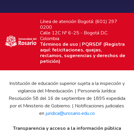
Línea de atención Bogotá: (601) 297
0200
Calle 12C Nº 6-25 - Bogotá D.C.
Colombia
Términos de uso
|
PQRSDF (Registra
aquí: felicitaciones, quejas,
reclamos, sugerencias y derechos de
petición)
Institución de educación superior sujeta a la inspección y
vigilancia del Mineducación. | Personería Jurídica:
Resolución 58 del 16 de septiembre de 1895 expedida
por el Ministerio de Gobierno. | Notificaciones judiciales
en
juridica@urosario.edu.co
Transparencia y acceso a la información pública