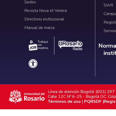
Sedes
SIAR
Revista Nova et Vetera
Campus
Directorio institucional
Regist
Manual de marca
Servici
Trabaja
Norm
Normat
con
nosotros.
inst
Línea de atención Bogotá: (601) 29
Calle 12C Nº 6-25 - Bogotá D.C. Col
Términos de uso
|
PQRSDF (Registr