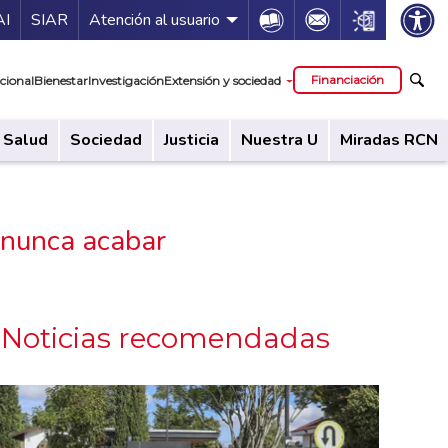
ía de servicios
Icon
Icon
Icon
AI
SIAR
Atención al usuario
cipal
Financiación
cional
Bienestar
Investigación
Extensión y sociedad
Salud
Sociedad
Justicia
Nuestra U
Miradas RCN
e nunca acabar
Noticias recomendadas