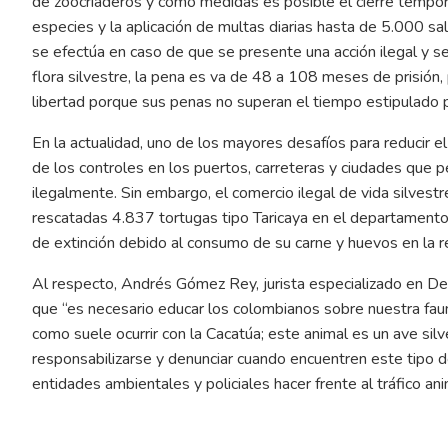
de zoocriaderos y como medidas es posible el cierre temporal
especies y la aplicación de multas diarias hasta de 5.000 s
se efectúa en caso de que se presente una acción ilegal y se
flora silvestre, la pena es va de 48 a 108 meses de prisión
libertad porque sus penas no superan el tiempo estipulado p
En la actualidad, uno de los mayores desafíos para reducir el
de los controles en los puertos, carreteras y ciudades que p
ilegalmente. Sin embargo, el comercio ilegal de vida silvest
rescatadas 4.837 tortugas tipo Taricaya en el departament
de extinción debido al consumo de su carne y huevos en la r
Al respecto, Andrés Gómez Rey, jurista especializado en D
que “es necesario educar los colombianos sobre nuestra faun
como suele ocurrir con la Cacatúa; este animal es un ave sil
responsabilizarse y denunciar cuando encuentren este tipo de 
entidades ambientales y policiales hacer frente al tráfico ani