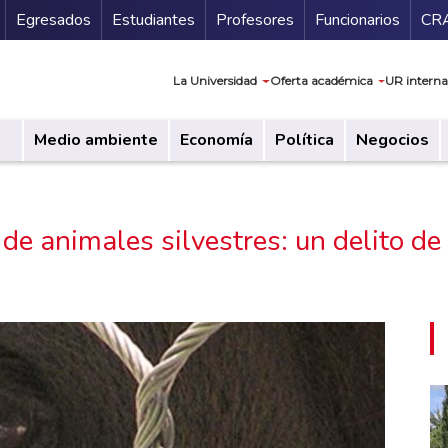
Secundario
Gu
Egresados
Estudiantes
Profesores
Funcionarios
CR
Navegación prin
La Universidad
Oferta académica
UR interna
Medio ambiente
Economía
Política
Negocios
l de animales silvestres: un delito d