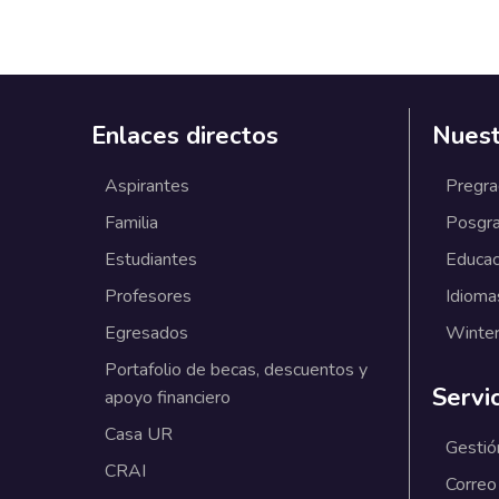
Enlaces directos
Nuest
Aspirantes
Pregr
Familia
Posgr
Estudiantes
Educac
Profesores
Idioma
Egresados
Winter
Portafolio de becas, descuentos y
Servi
apoyo financiero
Casa UR
Gestió
CRAI
Correo