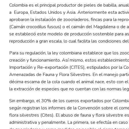
Colombia es el principal productor de pieles de babilla, an
a Europa, Estados Unidos y Asia. Anteriormente esta activid
aprobaron la instalación de zoocriaderos, fincas para la repr
(Caimán crocodilus fuscus) o el caimán del Magdalena o de a
se estableció este modelo de producción sostenible para as
reproducción a gran escala, lo cual facilita las condiciones de
Para su regulación, la ley colombiana establece que los zooc
creación y funcionamiento. Así mismo, estos establecimient
Importación y Re-exportación (CITES), estipulados por la C
Amenazadas de Fauna y Flora Silvestres. En el manejo particul
décima escama de la cola cuando el animal nace, esto con el pr
la extracción de especies que no cuentan con las normas leg
Sin embargo, el 30% de los cueros exportados por Colombia
según registran los informes de la Convención sobre el com
flora silvestres (Cites). El abuso de fauna y flora silvestre
administrativa y penalmente. La primera, se efectúa en caso