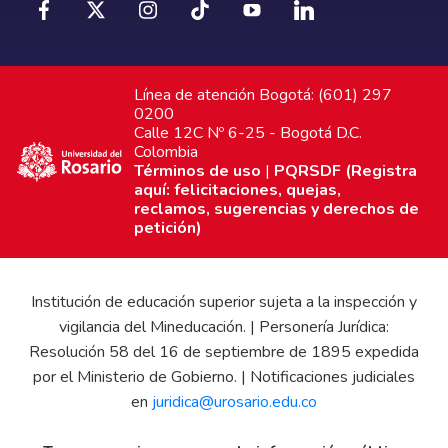
Línea de atención Bogotá: (601) 297
0200
Calle 12C Nº 6-25 - Bogotá D.C.
Colombia
Términos de uso
|
PQRSDF (Registra
aquí: felicitaciones, quejas,
reclamos, sugerencias y derechos de
petición)
Institución de educación superior sujeta a la inspección y
vigilancia del Mineducación. | Personería Jurídica:
Resolución 58 del 16 de septiembre de 1895 expedida
por el Ministerio de Gobierno. | Notificaciones judiciales
en
juridica@urosario.edu.co