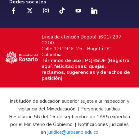
Redes sociales
Línea de atención Bogotá: (601) 297
0200
Calle 12C Nº 6-25 - Bogotá D.C.
Colombia
Términos de uso
|
PQRSDF (Registra
aquí: felicitaciones, quejas,
reclamos, sugerencias y derechos de
petición)
Institución de educación superior sujeta a la inspección y
vigilancia del Mineducación. | Personería Jurídica:
Resolución 58 del 16 de septiembre de 1895 expedida
por el Ministerio de Gobierno. | Notificaciones judiciales
en
juridica@urosario.edu.co