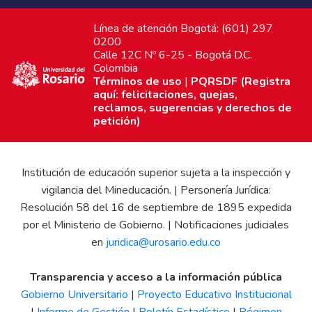
Línea de atención Bogotá: (601) 297
0200
Calle 12C Nº 6-25 - Bogotá D.C.
Colombia
Términos de uso
|
PQRSDF (Registra
aquí: felicitaciones, quejas,
reclamos, sugerencias y derechos de
petición)
Institución de educación superior sujeta a la inspección y
vigilancia del Mineducación. | Personería Jurídica:
Resolución 58 del 16 de septiembre de 1895 expedida
por el Ministerio de Gobierno. | Notificaciones judiciales
en
juridica@urosario.edu.co
Transparencia y acceso a la información pública
Gobierno Universitario
|
Proyecto Educativo Institucional
|
Informe de Gestión
|
Boletín Estadístico
|
Régimen