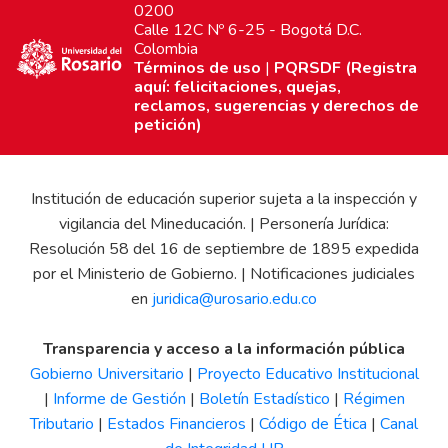
0200
Calle 12C Nº 6-25 - Bogotá D.C.
Colombia
Términos de uso
|
PQRSDF (Registra
aquí: felicitaciones, quejas,
reclamos, sugerencias y derechos de
petición)
Institución de educación superior sujeta a la inspección y
vigilancia del Mineducación. | Personería Jurídica:
Resolución 58 del 16 de septiembre de 1895 expedida
por el Ministerio de Gobierno. | Notificaciones judiciales
en
juridica@urosario.edu.co
Transparencia y acceso a la información pública
Gobierno Universitario
|
Proyecto Educativo Institucional
|
Informe de Gestión
|
Boletín Estadístico
|
Régimen
Tributario
|
Estados Financieros
|
Código de Ética
|
Canal