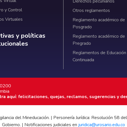
 Virtual
Derechos pecuniarios
ro y Control
Otros reglamentos
os Virtuales
Reglamento académico de
Posgrado
ativas y políticas institucionales
ivas y políticas
Reglamento académico de
itucionales
Pregrado
Reglamentos de Educación
Continuada
7 0200
ombia
a aquí: felicitaciones, quejas, reclamos, sugerencias y de
 vigilancia del Mineducación. | Personería Jurídica: Resolución 58
Gobierno. | Notificaciones judiciales en
juridica@urosario.edu.co