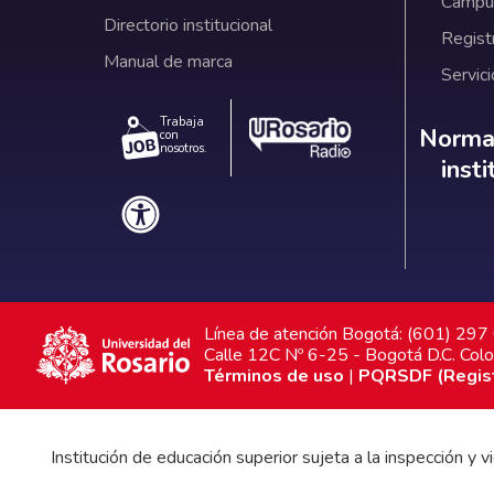
Campus
Directorio institucional
Regist
Manual de marca
Servici
Trabaja
Norm
Normat
con
nosotros.
inst
Línea de atención Bogotá: (601) 29
Calle 12C Nº 6-25 - Bogotá D.C. Col
Términos de uso
|
PQRSDF (Registr
Institución de educación superior sujeta a la inspección y