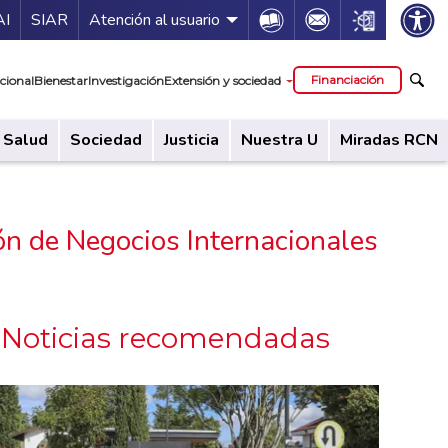
ía de servicios
Icon
Icon
Icon
AI
SIAR
Atención al usuario
cipal
Financiación
cional
Bienestar
Investigación
Extensión y sociedad
Salud
Sociedad
Justicia
Nuestra U
Miradas RCN
ón de Negocios Internacionales
Noticias recomendadas