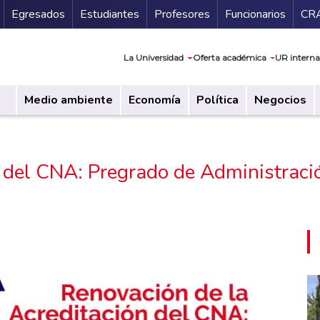
Secundario
Gu
Egresados
Estudiantes
Profesores
Funcionarios
CR
Navegación prin
La Universidad
Oferta académica
UR interna
Medio ambiente
Economía
Política
Negocios
 del CNA: Pregrado de Administraci