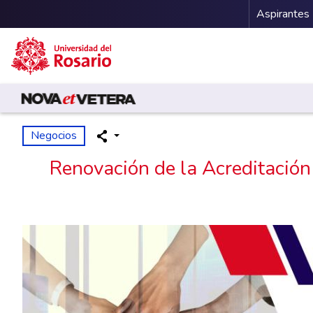
Menu 
Aspirantes
Pasar al contenido principal
Negocios
Renovación de la Acreditación