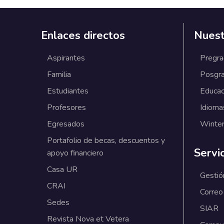
Enlaces directos
Nuest
Aspirantes
Pregr
Familia
Posgr
Estudiantes
Educac
Profesores
Idioma
Egresados
Winter
Portafolio de becas, descuentos y
Servi
apoyo financiero
Casa UR
Gestió
CRAI
Correo
Sedes
SIAR
Revista Nova et Vetera