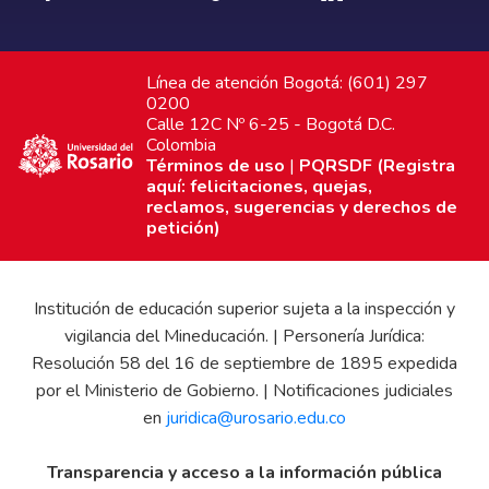
Línea de atención Bogotá: (601) 297
0200
Calle 12C Nº 6-25 - Bogotá D.C.
Colombia
Términos de uso
|
PQRSDF (Registra
aquí: felicitaciones, quejas,
reclamos, sugerencias y derechos de
petición)
Institución de educación superior sujeta a la inspección y
vigilancia del Mineducación. | Personería Jurídica:
Resolución 58 del 16 de septiembre de 1895 expedida
por el Ministerio de Gobierno. | Notificaciones judiciales
en
juridica@urosario.edu.co
Transparencia y acceso a la información pública