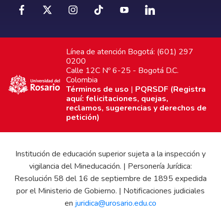
Línea de atención Bogotá: (601) 297
0200
Calle 12C Nº 6-25 - Bogotá D.C.
Colombia
Términos de uso
|
PQRSDF (Registra
aquí: felicitaciones, quejas,
reclamos, sugerencias y derechos de
petición)
Institución de educación superior sujeta a la inspección y
vigilancia del Mineducación. | Personería Jurídica:
Resolución 58 del 16 de septiembre de 1895 expedida
por el Ministerio de Gobierno. | Notificaciones judiciales
en
juridica@urosario.edu.co