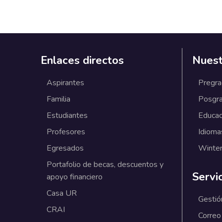
Enlaces directos
Nuest
Aspirantes
Pregr
Familia
Posgr
Estudiantes
Educac
Profesores
Idioma
Egresados
Winter
Portafolio de becas, descuentos y
Servi
apoyo financiero
Casa UR
Gestió
CRAI
Correo