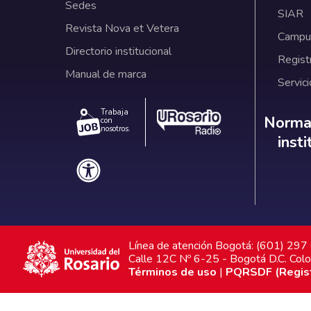
Sedes
SIAR
Revista Nova et Vetera
Campus
Directorio institucional
Regist
Manual de marca
Servici
Trabaja
Norm
Normat
con
nosotros.
inst
Línea de atención Bogotá: (601) 29
Calle 12C Nº 6-25 - Bogotá D.C. Col
Términos de uso
|
PQRSDF (Registr