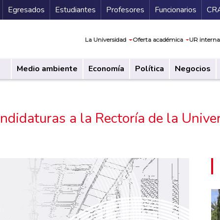
Secundario
Gu
Egresados
Estudiantes
Profesores
Funcionarios
CR
Navegación prin
La Universidad
Oferta académica
UR interna
Medio ambiente
Economía
Política
Negocios
ndidaturas a la Rectoría de la Unive