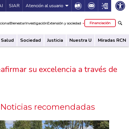
ía de servicios
Icon
Icon
Icon
AI
SIAR
Atención al usuario
cipal
Financiación
cional
Bienestar
Investigación
Extensión y sociedad
Salud
Sociedad
Justicia
Nuestra U
Miradas RCN
afirmar su excelencia a través de
Noticias recomendadas