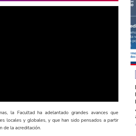
ramas, la Facultad ha adelantado grandes avances que
les locales y globales, y que han sido pensados a partir
n de la acreditación.