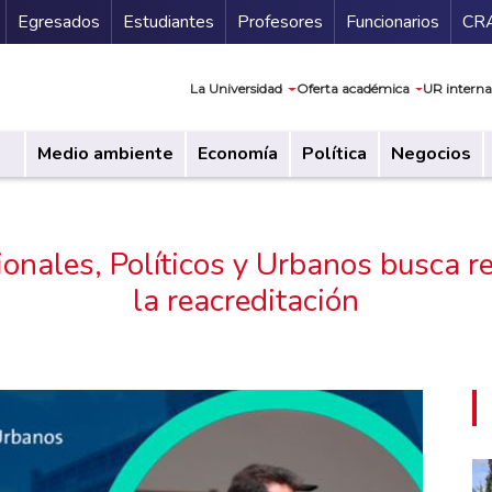
Secundario
Gu
Egresados
Estudiantes
Profesores
Funcionarios
CR
Navegación prin
La Universidad
Oferta académica
UR interna
Medio ambiente
Economía
Política
Negocios
ionales, Políticos y Urbanos busca re
la reacreditación