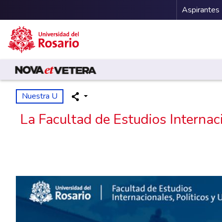
Menu 
Aspirantes
Pasar al contenido principal
Nuestra U
La Facultad de Estudios Internac