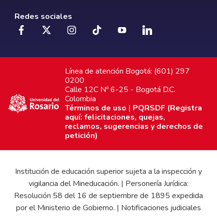
Redes sociales
Línea de atención Bogotá: (601) 297
0200
Calle 12C Nº 6-25 - Bogotá D.C.
Colombia
Términos de uso
|
PQRSDF (Registra
aquí: felicitaciones, quejas,
reclamos, sugerencias y derechos de
petición)
Institución de educación superior sujeta a la inspección y
vigilancia del Mineducación. | Personería Jurídica:
Resolución 58 del 16 de septiembre de 1895 expedida
por el Ministerio de Gobierno. | Notificaciones judiciales