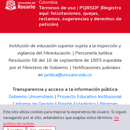
Colombia
Términos de uso
|
PQRSDF (Registra
aquí: felicitaciones, quejas,
reclamos, sugerencias y derechos de
petición)
Institución de educación superior sujeta a la inspección y
vigilancia del Mineducación. | Personería Jurídica:
Resolución 58 del 16 de septiembre de 1895 expedida
por el Ministerio de Gobierno. | Notificaciones judiciales
en
juridica@urosario.edu.co
Transparencia y acceso a la información pública
Gobierno Universitario
|
Proyecto Educativo Institucional
|
Informe de Gestión
|
Boletín Estadístico
|
Régimen
Tributario
|
Estados Financieros
|
Código de Ética
|
Canal
Este sitio utiliza cookies para mejorar tu experiencia de usuario. Si sigues
de Integridad UR
navegando por el sitio, entendemos que aceptas estos términos.
Ver
política de cookies