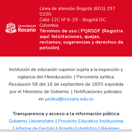
Línea de atención Bogotá: (601) 297
0200
Calle 12C Nº 6-25 - Bogotá D.C.
Colombia
Términos de uso
|
PQRSDF (Registra
aquí: felicitaciones, quejas,
reclamos, sugerencias y derechos de
petición)
Institución de educación superior sujeta a la inspección y
vigilancia del Mineducación. | Personería Jurídica:
Resolución 58 del 16 de septiembre de 1895 expedida
por el Ministerio de Gobierno. | Notificaciones judiciales
en
juridica@urosario.edu.co
Transparencia y acceso a la información pública
Gobierno Universitario
|
Proyecto Educativo Institucional
|
Informe de Gestión
|
Boletín Estadístico
|
Régimen